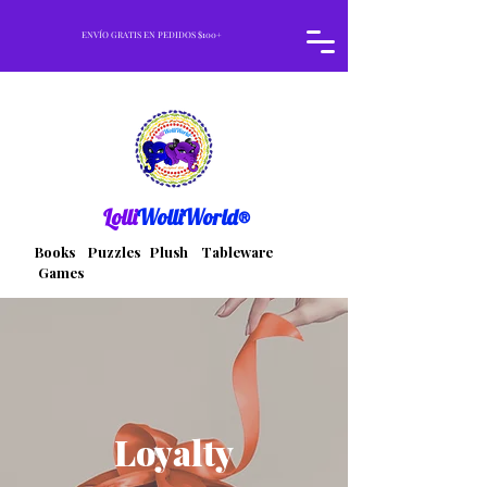
ENVÍO GRATIS EN PEDIDOS $100+
Lolli
WolliWorld®
Books Puzzles Plush Tableware
Games
Loyalty